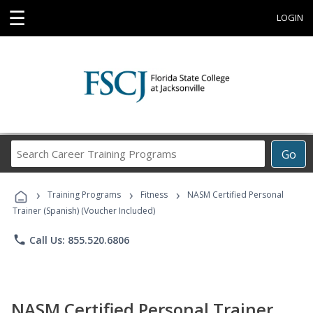
☰
LOGIN
Search
Go
Career
Training
›
›
›
Programs
Training Programs
Fitness
NASM Certified Personal
Trainer (Spanish) (Voucher Included)
phone
Call Us: 855.520.6806
NASM Certified Personal Trainer