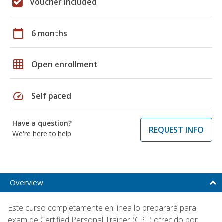
Voucher included
calendar_today
6 months
grid_on
Open enrollment
speed
Self paced
Have a question?
REQUEST INFO
We're here to help
Overview
Este curso completamente en línea lo preparará para
exam de Certified Personal Trainer (CPT) ofrecido por