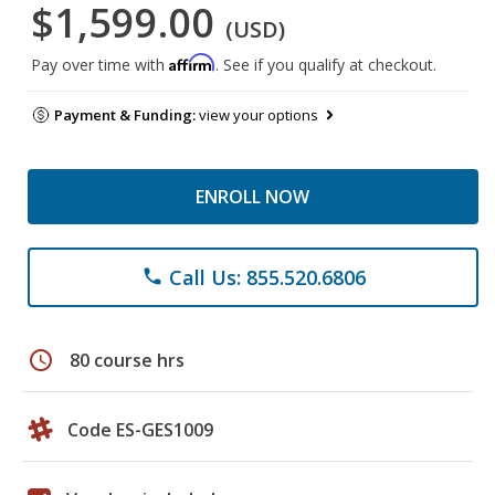
$1,599.00
(USD)
Affirm
Pay over time with
. See if you qualify at checkout.
Payment & Funding:
view your options
ENROLL NOW
Call Us: 855.520.6806
phone
schedule
80 course hrs
Code ES-GES1009