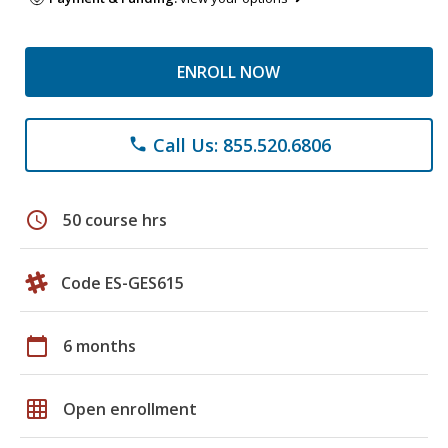
ENROLL NOW
Call Us: 855.520.6806
phone
schedule
50 course hrs
Code ES-GES615
calendar_today
6 months
grid_on
Open enrollment