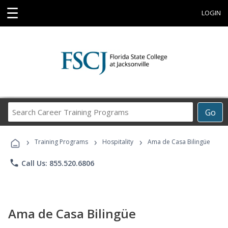
☰
LOGIN
Search
Go
Career
Training
›
›
›
Programs
Training Programs
Hospitality
Ama de Casa Bilingüe
phone
Call Us: 855.520.6806
Ama de Casa Bilingüe