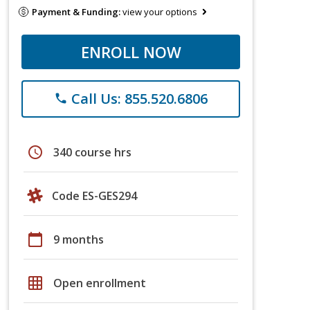
Payment & Funding:
view your options
ENROLL NOW
Call Us: 855.520.6806
phone
schedule
340 course hrs
Code ES-GES294
calendar_today
9 months
grid_on
Open enrollment