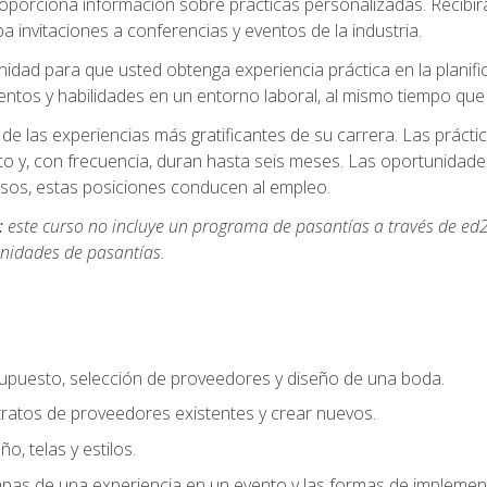
oporciona información sobre prácticas personalizadas. Recibirá
a invitaciones a conferencias y eventos de la industria.
idad para que usted obtenga experiencia práctica en la planifi
entos y habilidades en un entorno laboral, al mismo tiempo qu
de las experiencias más gratificantes de su carrera. Las práct
to y, con frecuencia, duran hasta seis meses. Las oportunida
os, estas posiciones conducen al empleo.
:
este curso no incluye un programa de pasantías a través de ed2
nidades de pasantías.
supuesto, selección de proveedores y diseño de una boda.
ratos de proveedores existentes y crear nuevos.
o, telas y estilos.
pas de una experiencia en un evento y las formas de implement