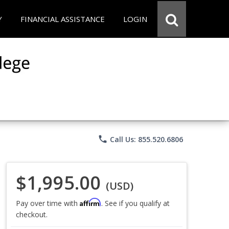
Y
FINANCIAL ASSISTANCE
LOGIN
phone
Call Us: 855.520.6806
$1,995.00
(USD)
Affirm
Pay over time with
. See if you qualify at
checkout.