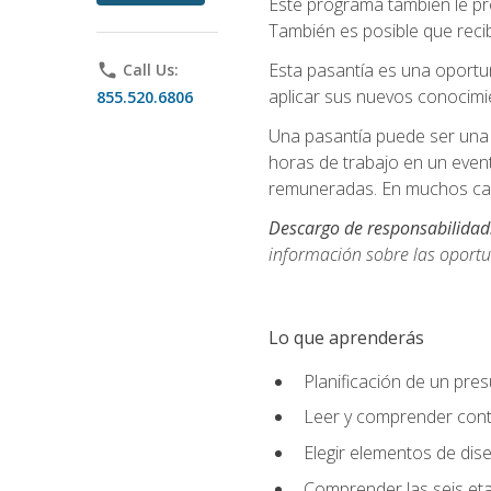
Este programa también le pr
También es posible que recib
Esta pasantía es una oportun
phone
Call Us:
aplicar sus nuevos conocimi
855.520.6806
Una pasantía puede ser una 
horas de trabajo en un even
remuneradas. En muchos cas
Descargo de responsabilidad
información sobre las oportu
Lo que aprenderás
Planificación de un pre
Leer y comprender cont
Elegir elementos de diseñ
Comprender las seis eta