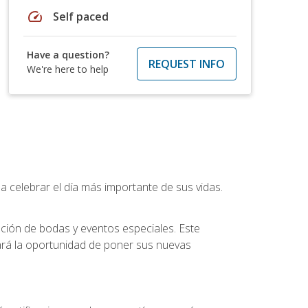
speed
Self paced
Have a question?
REQUEST INFO
We're here to help
a celebrar el día más importante de sus vidas.
ución de bodas y eventos especiales. Este
dará la oportunidad de poner sus nuevas