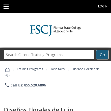
☰
LOGIN
Search
Go
Career
Training
›
›
›
Programs
Training Programs
Hospitality
Diseños Florales de
Lujo
phone
Call Us: 855.520.6806
Diseños Florales de Lujo