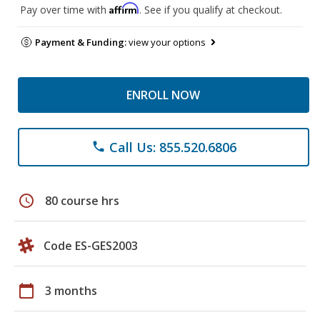
Affirm
Pay over time with
. See if you qualify at checkout.
Payment & Funding:
view your options
ENROLL NOW
Call Us: 855.520.6806
phone
schedule
80 course hrs
Code ES-GES2003
calendar_today
3 months