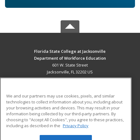
Florida State College at Jacksonville
Department of Workforce Education
601 W. State Street
Jacksonville, FL 32202 US
MAIN CONTENT
Career Training
We and our partners may use cookies, pixels, and similar
technologies to collect information about you, including about
ADDITIONAL RESOURCES
your browsing activities and devices. This may result in your
information being collected by our third-party partners. By
Military
Student Blog
choosing to "Accept All Cookies", you agree to these practices,
Financial Assistance
including as described in the
Privacy Policy
Help