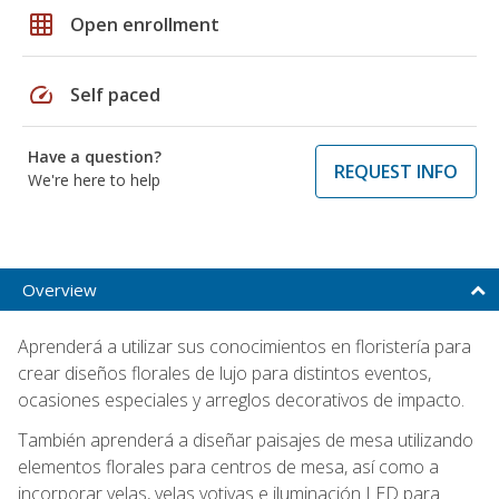
grid_on
Open enrollment
speed
Self paced
Have a question?
REQUEST INFO
We're here to help
Overview
Aprenderá a utilizar sus conocimientos en floristería para
crear diseños florales de lujo para distintos eventos,
ocasiones especiales y arreglos decorativos de impacto.
También aprenderá a diseñar paisajes de mesa utilizando
elementos florales para centros de mesa, así como a
incorporar velas, velas votivas e iluminación LED para